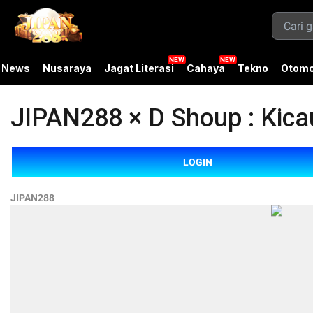
News
Nusaraya
Jagat Literasi
Cahaya
Tekno
Otomo
JIPAN288 × D Shoup : Kica
LOGIN
JIPAN288