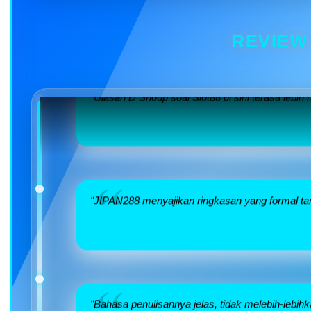
REVIEW
"Ulasan D Shoup soal Slot88 di sini terasa lebih
"JIPAN288 menyajikan ringkasan yang formal tan