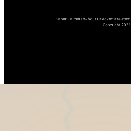
"Saya bandingkan dengan catatan lain; di JIPAN28
Kabar Palmerah
About Us
Advertise
Keten
Copyright 2026
"Masih ingin detail teknis lebih dalam, tetapi 