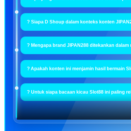
? Apa yang dimaksud kicau Slot88 terbaru pada
? Siapa D Shoup dalam konteks konten JIPAN
? Mengapa brand JIPAN288 ditekankan dalam r
? Apakah konten ini menjamin hasil bermain S
? Untuk siapa bacaan kicau Slot88 ini paling r