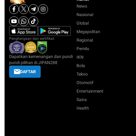
News
"Ulasan D Shoup soal Slot88 di sini terasa lebih
Nasional
Global
Megapolitan
Penghargaan dan sertifikat:
Regional
Pemilu
Dapatkan kemenangan dan pundi
IKN
"JIPAN288 menyajikan ringkasan yang formal tan
pundi pilihan di JIPAN288
Bola
DAFTAR
Tekno
Otomotif
Entertainment
Sains
"Bahasa penulisannya jelas, tidak melebih-lebihka
Health